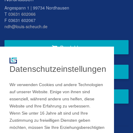
Angespann 1 | 99734 Nordhausen
T
03631 602066
F 03631 602067
ndh@louis-scheuch.de
Produkte
Datenschutzeinstellungen
Fragen Sie gern bei uns an
Wir verwenden Cookies und andere Technologien
auf unserer Website. Einige von ihnen sind
Zum Newsletter anmelden
essenziell, während andere uns helfen, diese
Website und Ihre Erfahrung zu verbessern.
Wenn Sie unter 16 Jahre alt sind und Ihre
Impressum
Zustimmung zu freiwilligen Diensten geben
möchten, müssen Sie Ihre Erziehungsberechtigten
Datenschutz