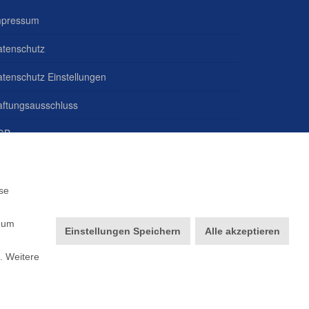
mpressum
atenschutz
tenschutz Einstellungen
aftungsausschluss
GB
andorte
ownloads
se
chulungen
n um
Einstellungen Speichern
Alle akzeptieren
. Weitere