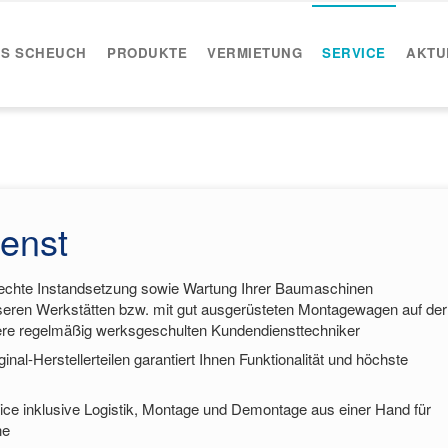
IS SCHEUCH
PRODUKTE
VERMIETUNG
SERVICE
AKTU
enst
echte Instandsetzung sowie Wartung Ihrer Baumaschinen
seren Werkstätten bzw. mit gut ausgerüsteten Montagewagen auf der
ere regelmäßig werksgeschulten Kundendiensttechniker
nal-Herstellerteilen garantiert Ihnen Funktionalität und höchste
ice inklusive Logistik, Montage und Demontage aus einer Hand für
ne