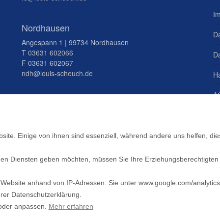
I
Nordhausen
D
Angespann 1 | 99734 Nordhausen
T
03631 602066
Da
F 03631 602067
ndh@louis-scheuch.de
H
A
St
D
te. Einige von ihnen sind essenziell, während andere uns helfen, die
S
ligen Diensten geben möchten, müssen Sie Ihre Erziehungsberechtigte
 Website anhand von IP-Adressen. Sie unter www.google.com/analytics
erer Datenschutzerklärung.
n oder anpassen.
Mehr erfahren