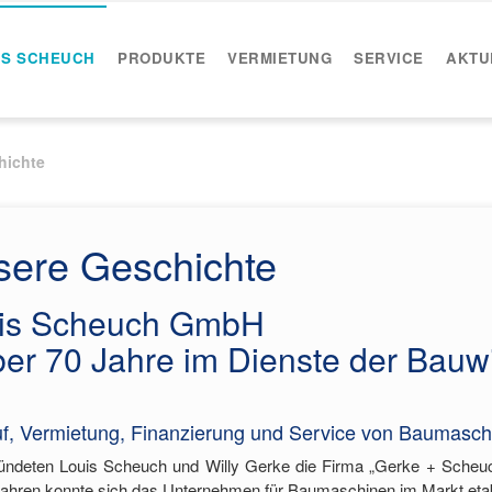
IS SCHEUCH
PRODUKTE
VERMIETUNG
SERVICE
AKTU
hichte
sere Geschichte
is Scheuch GmbH
ber 70 Jahre im Dienste der Bauw
f, Vermietung, Finanzierung und Service von Baumasch
ündeten Louis Scheuch und Willy Gerke die Firma „Gerke + Scheuc
Jahren konnte sich das Unternehmen für Baumaschinen im Markt etabl