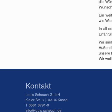
die Wün
Wünsche
Ein wei
wie Wac
In all 
Erfahrun
Wir sind
Außendi
unsere 
Wir wol
Kontakt
Louis Scheuch GmbH
Kieler Str. 6 | 34134 Kassel
T
0561 8791-0
info@louis-scheuch.de