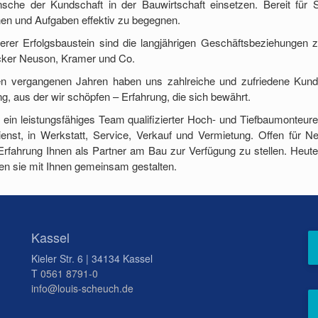
sche der Kundschaft in der Bauwirtschaft einsetzen. Bereit für 
n und Aufgaben effektiv zu begegnen.
terer Erfolgsbaustein sind die langjährigen Geschäftsbeziehungen
ker Neuson, Kramer und Co.
den vergangenen Jahren haben uns zahlreiche und zufriedene Kunden
g, aus der wir schöpfen – Erfahrung, die sich bewährt.
 ein leistungsfähiges Team qualifizierter Hoch- und Tiefbaumonteure
enst, in Werkstatt, Service, Verkauf und Vermietung. Offen für Neu
Erfahrung Ihnen als Partner am Bau zur Verfügung zu stellen. Heute
len sie mit Ihnen gemeinsam gestalten.
Kassel
Kieler Str. 6 | 34134 Kassel
T
0561 8791-0
info@louis-scheuch.de