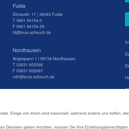
Fulda
Donaustr. 17 | 36043 Fulda
T
0661 94154-0
F 0661 94154-29
fd@louis-scheuch.de
I
Nordhausen
D
Angespann 1 | 99734 Nordhausen
T
03631 602066
Da
F 03631 602067
ndh@louis-scheuch.de
H
A
St
D
te. Einige von ihnen sind essenziell, während andere uns helfen, die
S
ligen Diensten geben möchten, müssen Sie Ihre Erziehungsberechtigte