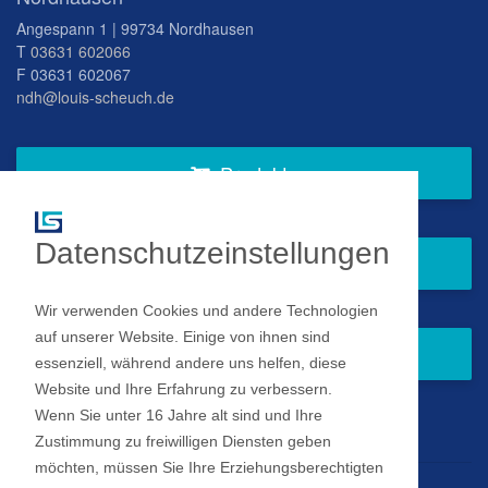
Angespann 1 | 99734 Nordhausen
T
03631 602066
F 03631 602067
ndh@louis-scheuch.de
Produkte
Datenschutzeinstellungen
Fragen Sie gern bei uns an
Wir verwenden Cookies und andere Technologien
auf unserer Website. Einige von ihnen sind
Zum Newsletter anmelden
essenziell, während andere uns helfen, diese
Website und Ihre Erfahrung zu verbessern.
Wenn Sie unter 16 Jahre alt sind und Ihre
Impressum
Zustimmung zu freiwilligen Diensten geben
möchten, müssen Sie Ihre Erziehungsberechtigten
Datenschutz