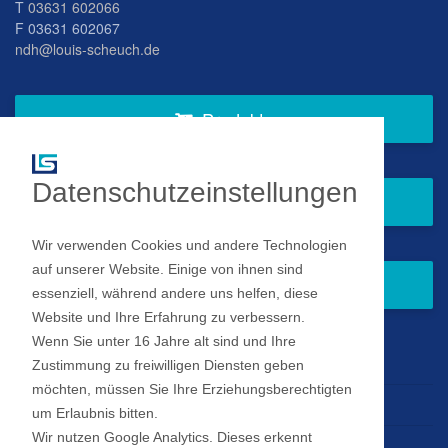
T
03631 602066
F 03631 602067
ndh@louis-scheuch.de
Produkte
Datenschutzeinstellungen
Fragen Sie gern bei uns an
Wir verwenden Cookies und andere Technologien
auf unserer Website. Einige von ihnen sind
Zum Newsletter anmelden
essenziell, während andere uns helfen, diese
Website und Ihre Erfahrung zu verbessern.
Wenn Sie unter 16 Jahre alt sind und Ihre
Impressum
Zustimmung zu freiwilligen Diensten geben
möchten, müssen Sie Ihre Erziehungsberechtigten
Datenschutz
um Erlaubnis bitten.
Wir nutzen Google Analytics. Dieses erkennt
Datenschutz Einstellungen