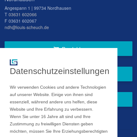
Angespann 1 | 99734 Nordhausen
T
03631 602066
F 03631 602067
ndh@louis-scheuch.de
Produkte
Datenschutzeinstellungen
Fragen Sie gern bei uns an
Wir verwenden Cookies und andere Technologien
auf unserer Website. Einige von ihnen sind
Zum Newsletter anmelden
essenziell, während andere uns helfen, diese
Website und Ihre Erfahrung zu verbessern.
Wenn Sie unter 16 Jahre alt sind und Ihre
Impressum
Zustimmung zu freiwilligen Diensten geben
möchten, müssen Sie Ihre Erziehungsberechtigten
Datenschutz