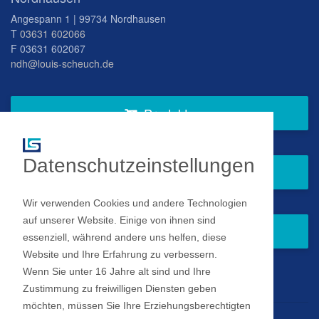
Angespann 1 | 99734 Nordhausen
T
03631 602066
F 03631 602067
ndh@louis-scheuch.de
Produkte
Datenschutzeinstellungen
Fragen Sie gern bei uns an
Wir verwenden Cookies und andere Technologien
auf unserer Website. Einige von ihnen sind
Zum Newsletter anmelden
essenziell, während andere uns helfen, diese
Website und Ihre Erfahrung zu verbessern.
Wenn Sie unter 16 Jahre alt sind und Ihre
Impressum
Zustimmung zu freiwilligen Diensten geben
möchten, müssen Sie Ihre Erziehungsberechtigten
Datenschutz