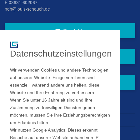
F 03631 602067
ndh@louis-scheuch.de
Produkte
Datenschutzeinstellungen
Fragen Sie gern bei uns an
Wir verwenden Cookies und andere Technologien
auf unserer Website. Einige von ihnen sind
Zum Newsletter anmelden
essenziell, während andere uns helfen, diese
Website und Ihre Erfahrung zu verbessern.
Wenn Sie unter 16 Jahre alt sind und Ihre
Impressum
Zustimmung zu freiwilligen Diensten geben
möchten, müssen Sie Ihre Erziehungsberechtigten
Datenschutz
um Erlaubnis bitten.
Wir nutzen Google Analytics. Dieses erkennt
Datenschutz Einstellungen
Besuche auf unserer Website anhand von IP-