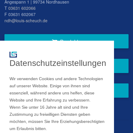
Angespann 1 | 99734 Nordhausen
T
03631 602066
F 03631 602067
ndh@louis-scheuch.de
Produkte
Datenschutzeinstellungen
Fragen Sie gern bei uns an
Wir verwenden Cookies und andere Technologien
auf unserer Website. Einige von ihnen sind
Zum Newsletter anmelden
essenziell, während andere uns helfen, diese
Website und Ihre Erfahrung zu verbessern.
Wenn Sie unter 16 Jahre alt sind und Ihre
Impressum
Zustimmung zu freiwilligen Diensten geben
möchten, müssen Sie Ihre Erziehungsberechtigten
Datenschutz
um Erlaubnis bitten.