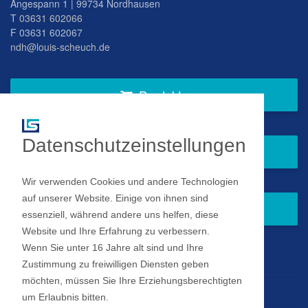
Angespann 1 | 99734 Nordhausen
T
03631 602066
F 03631 602067
ndh@louis-scheuch.de
Produkte
Datenschutzeinstellungen
Fragen Sie gern bei uns an
Wir verwenden Cookies und andere Technologien
auf unserer Website. Einige von ihnen sind
Zum Newsletter anmelden
essenziell, während andere uns helfen, diese
Website und Ihre Erfahrung zu verbessern.
Wenn Sie unter 16 Jahre alt sind und Ihre
Impressum
Zustimmung zu freiwilligen Diensten geben
möchten, müssen Sie Ihre Erziehungsberechtigten
Datenschutz
um Erlaubnis bitten.