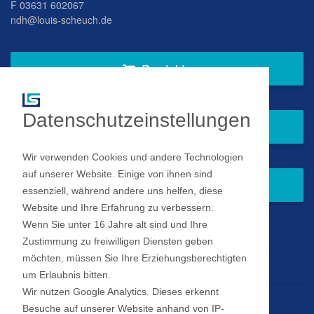
F 03631 602067
ndh@louis-scheuch.de
Produkte
Datenschutzeinstellungen
Fragen Sie gern bei uns an
Wir verwenden Cookies und andere Technologien
auf unserer Website. Einige von ihnen sind
Zum Newsletter anmelden
essenziell, während andere uns helfen, diese
Website und Ihre Erfahrung zu verbessern.
Wenn Sie unter 16 Jahre alt sind und Ihre
Impressum
Zustimmung zu freiwilligen Diensten geben
möchten, müssen Sie Ihre Erziehungsberechtigten
Datenschutz
um Erlaubnis bitten.
Wir nutzen Google Analytics. Dieses erkennt
Datenschutz Einstellungen
Besuche auf unserer Website anhand von IP-