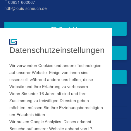
F 03631 602067
ndh@louis-scheuch.de
Produkte
Datenschutzeinstellungen
Fragen Sie gern bei uns an
Wir verwenden Cookies und andere Technologien
auf unserer Website. Einige von ihnen sind
Zum Newsletter anmelden
essenziell, während andere uns helfen, diese
Website und Ihre Erfahrung zu verbessern.
Wenn Sie unter 16 Jahre alt sind und Ihre
Impressum
Zustimmung zu freiwilligen Diensten geben
möchten, müssen Sie Ihre Erziehungsberechtigten
Datenschutz
um Erlaubnis bitten.
Wir nutzen Google Analytics. Dieses erkennt
Datenschutz Einstellungen
Besuche auf unserer Website anhand von IP-