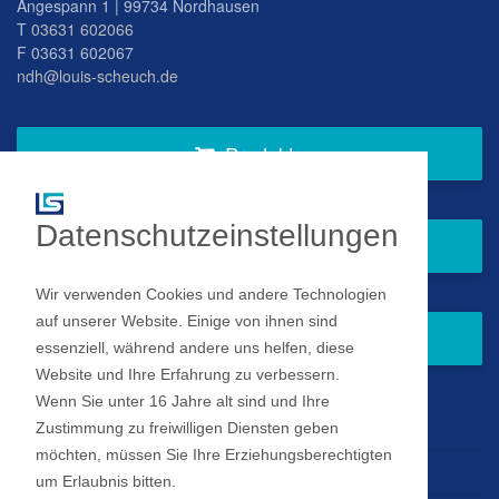
Angespann 1 | 99734 Nordhausen
T
03631 602066
F 03631 602067
ndh@louis-scheuch.de
Produkte
Datenschutzeinstellungen
Fragen Sie gern bei uns an
Wir verwenden Cookies und andere Technologien
auf unserer Website. Einige von ihnen sind
Zum Newsletter anmelden
essenziell, während andere uns helfen, diese
Website und Ihre Erfahrung zu verbessern.
Wenn Sie unter 16 Jahre alt sind und Ihre
Impressum
Zustimmung zu freiwilligen Diensten geben
möchten, müssen Sie Ihre Erziehungsberechtigten
Datenschutz
um Erlaubnis bitten.