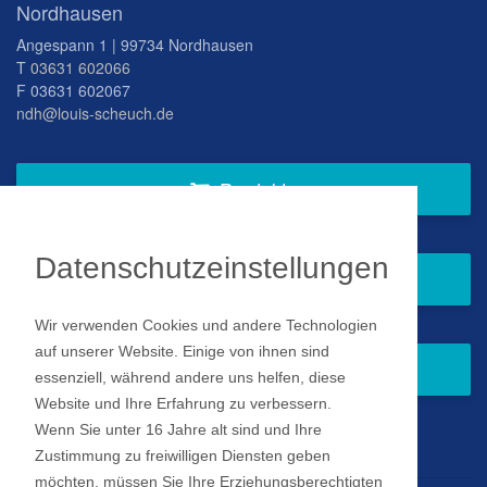
Nordhausen
Angespann 1 | 99734 Nordhausen
T
03631 602066
F 03631 602067
ndh@louis-scheuch.de
Produkte
Datenschutzeinstellungen
Fragen Sie gern bei uns an
Wir verwenden Cookies und andere Technologien
auf unserer Website. Einige von ihnen sind
Zum Newsletter anmelden
essenziell, während andere uns helfen, diese
Website und Ihre Erfahrung zu verbessern.
Wenn Sie unter 16 Jahre alt sind und Ihre
Impressum
Zustimmung zu freiwilligen Diensten geben
möchten, müssen Sie Ihre Erziehungsberechtigten