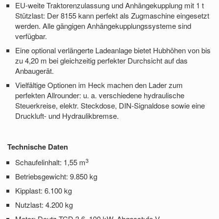
EU-weite Traktorenzulassung und Anhängekupplung mit 1 t
Stützlast: Der 8155 kann perfekt als Zugmaschine eingesetzt
werden. Alle gängigen Anhängekupplungssysteme sind
verfügbar.
Eine optional verlängerte Ladeanlage bietet Hubhöhen von bis
zu 4,20 m bei gleichzeitig perfekter Durchsicht auf das
Anbaugerät.
Vielfältige Optionen im Heck machen den Lader zum
perfekten Allrounder: u. a. verschiedene hydraulische
Steuerkreise, elektr. Steckdose, DIN-Signaldose sowie eine
Druckluft- und Hydraulikbremse.
Technische Daten
3
Schaufelinhalt: 1,55 m
Betriebsgewicht: 9.850 kg
Kipplast: 6.100 kg
Nutzlast: 4.200 kg
Motor:
Deutz TCD 3.6, 100 kW, Abgasstufe V