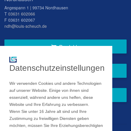
Angespann 1 | 99734 Nordhausen
T
03631 602066
F 03631 602067
ndh@louis-scheuch.de
Produkte
Datenschutzeinstellungen
Fragen Sie gern bei uns an
Wir verwenden Cookies und andere Technologien
auf unserer Website. Einige von ihnen sind
Zum Newsletter anmelden
essenziell, während andere uns helfen, diese
Website und Ihre Erfahrung zu verbessern.
Wenn Sie unter 16 Jahre alt sind und Ihre
Impressum
Zustimmung zu freiwilligen Diensten geben
möchten, müssen Sie Ihre Erziehungsberechtigten
Datenschutz