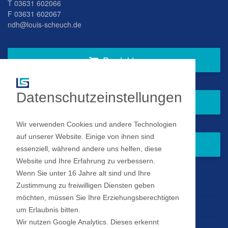
T
03631 602066
F 03631 602067
ndh@louis-scheuch.de
Produkte
Datenschutzeinstellungen
Fragen Sie gern bei uns an
Wir verwenden Cookies und andere Technologien
auf unserer Website. Einige von ihnen sind
Zum Newsletter anmelden
essenziell, während andere uns helfen, diese
Website und Ihre Erfahrung zu verbessern.
Wenn Sie unter 16 Jahre alt sind und Ihre
Impressum
Zustimmung zu freiwilligen Diensten geben
möchten, müssen Sie Ihre Erziehungsberechtigten
Datenschutz
um Erlaubnis bitten.
Wir nutzen Google Analytics. Dieses erkennt
Datenschutz Einstellungen