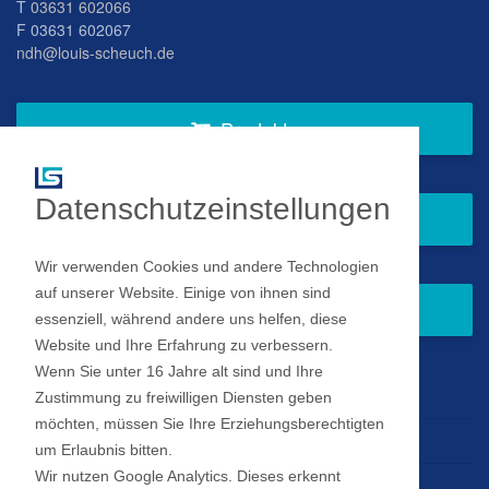
T
03631 602066
F 03631 602067
ndh@louis-scheuch.de
Produkte
Datenschutzeinstellungen
Fragen Sie gern bei uns an
Wir verwenden Cookies und andere Technologien
auf unserer Website. Einige von ihnen sind
Zum Newsletter anmelden
essenziell, während andere uns helfen, diese
Website und Ihre Erfahrung zu verbessern.
Wenn Sie unter 16 Jahre alt sind und Ihre
Impressum
Zustimmung zu freiwilligen Diensten geben
möchten, müssen Sie Ihre Erziehungsberechtigten
Datenschutz
um Erlaubnis bitten.
Wir nutzen Google Analytics. Dieses erkennt
Datenschutz Einstellungen