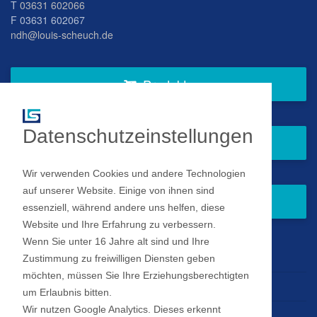
T
03631 602066
F 03631 602067
ndh@louis-scheuch.de
Produkte
Datenschutzeinstellungen
Fragen Sie gern bei uns an
Wir verwenden Cookies und andere Technologien
auf unserer Website. Einige von ihnen sind
Zum Newsletter anmelden
essenziell, während andere uns helfen, diese
Website und Ihre Erfahrung zu verbessern.
Wenn Sie unter 16 Jahre alt sind und Ihre
Impressum
Zustimmung zu freiwilligen Diensten geben
möchten, müssen Sie Ihre Erziehungsberechtigten
Datenschutz
um Erlaubnis bitten.
Wir nutzen Google Analytics. Dieses erkennt
Datenschutz Einstellungen