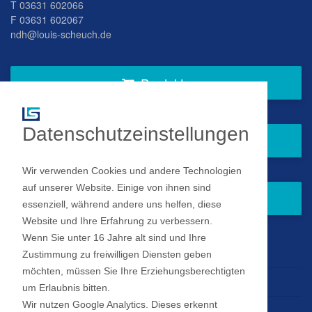
T
03631 602066
F 03631 602067
ndh@louis-scheuch.de
Produkte
Datenschutzeinstellungen
Fragen Sie gern bei uns an
Wir verwenden Cookies und andere Technologien
auf unserer Website. Einige von ihnen sind
Zum Newsletter anmelden
essenziell, während andere uns helfen, diese
Website und Ihre Erfahrung zu verbessern.
Wenn Sie unter 16 Jahre alt sind und Ihre
Impressum
Zustimmung zu freiwilligen Diensten geben
möchten, müssen Sie Ihre Erziehungsberechtigten
Datenschutz
um Erlaubnis bitten.
Wir nutzen Google Analytics. Dieses erkennt
Datenschutz Einstellungen