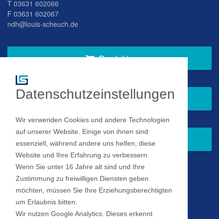
T
03631 602066
F 03631 602067
ndh@louis-scheuch.de
Produkte
Datenschutzeinstellungen
Fragen Sie gern bei uns an
Wir verwenden Cookies und andere Technologien
auf unserer Website. Einige von ihnen sind
Zum Newsletter anmelden
essenziell, während andere uns helfen, diese
Website und Ihre Erfahrung zu verbessern.
Wenn Sie unter 16 Jahre alt sind und Ihre
Impressum
Zustimmung zu freiwilligen Diensten geben
möchten, müssen Sie Ihre Erziehungsberechtigten
Datenschutz
um Erlaubnis bitten.
Wir nutzen Google Analytics. Dieses erkennt
Datenschutz Einstellungen