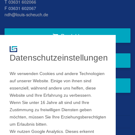
T
03631 602066
F 03631 602067
ndh@louis-scheuch.de
Produkte
Datenschutzeinstellungen
Fragen Sie gern bei uns an
Wir verwenden Cookies und andere Technologien
auf unserer Website. Einige von ihnen sind
Zum Newsletter anmelden
essenziell, während andere uns helfen, diese
Website und Ihre Erfahrung zu verbessern.
Wenn Sie unter 16 Jahre alt sind und Ihre
Impressum
Zustimmung zu freiwilligen Diensten geben
möchten, müssen Sie Ihre Erziehungsberechtigten
Datenschutz
um Erlaubnis bitten.
Wir nutzen Google Analytics. Dieses erkennt
Datenschutz Einstellungen