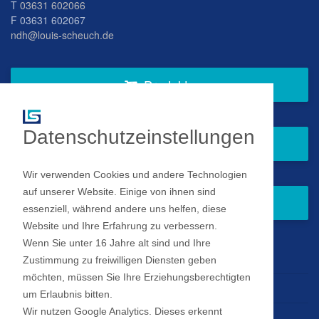
T
03631 602066
F 03631 602067
ndh@louis-scheuch.de
Produkte
Datenschutzeinstellungen
Fragen Sie gern bei uns an
Wir verwenden Cookies und andere Technologien
auf unserer Website. Einige von ihnen sind
Zum Newsletter anmelden
essenziell, während andere uns helfen, diese
Website und Ihre Erfahrung zu verbessern.
Wenn Sie unter 16 Jahre alt sind und Ihre
Impressum
Zustimmung zu freiwilligen Diensten geben
möchten, müssen Sie Ihre Erziehungsberechtigten
Datenschutz
um Erlaubnis bitten.
Wir nutzen Google Analytics. Dieses erkennt
Datenschutz Einstellungen