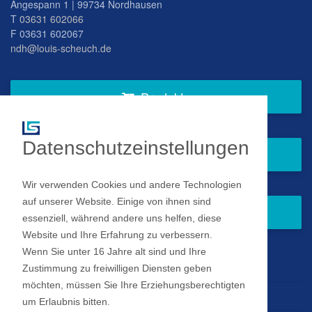
Angespann 1 | 99734 Nordhausen
T
03631 602066
F 03631 602067
ndh@louis-scheuch.de
Produkte
Datenschutzeinstellungen
Fragen Sie gern bei uns an
Wir verwenden Cookies und andere Technologien
auf unserer Website. Einige von ihnen sind
Zum Newsletter anmelden
essenziell, während andere uns helfen, diese
Website und Ihre Erfahrung zu verbessern.
Wenn Sie unter 16 Jahre alt sind und Ihre
Impressum
Zustimmung zu freiwilligen Diensten geben
möchten, müssen Sie Ihre Erziehungsberechtigten
Datenschutz
um Erlaubnis bitten.