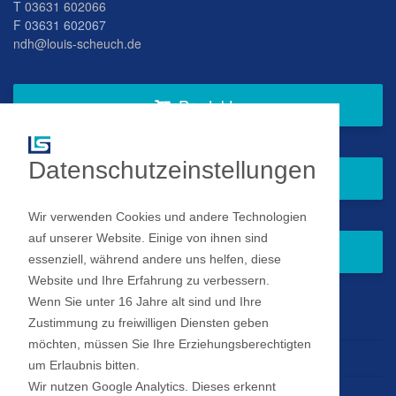
T
03631 602066
F 03631 602067
ndh@louis-scheuch.de
Produkte
Datenschutzeinstellungen
Fragen Sie gern bei uns an
Wir verwenden Cookies und andere Technologien
auf unserer Website. Einige von ihnen sind
Zum Newsletter anmelden
essenziell, während andere uns helfen, diese
Website und Ihre Erfahrung zu verbessern.
Wenn Sie unter 16 Jahre alt sind und Ihre
Impressum
Zustimmung zu freiwilligen Diensten geben
möchten, müssen Sie Ihre Erziehungsberechtigten
Datenschutz
um Erlaubnis bitten.
Wir nutzen Google Analytics. Dieses erkennt
Datenschutz Einstellungen