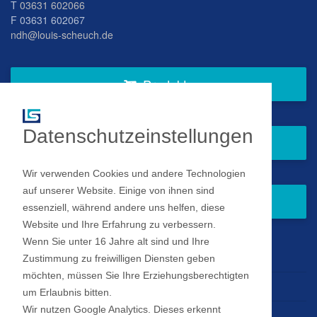
T
03631 602066
F 03631 602067
ndh@louis-scheuch.de
Produkte
Datenschutzeinstellungen
Fragen Sie gern bei uns an
Wir verwenden Cookies und andere Technologien
auf unserer Website. Einige von ihnen sind
Zum Newsletter anmelden
essenziell, während andere uns helfen, diese
Website und Ihre Erfahrung zu verbessern.
Wenn Sie unter 16 Jahre alt sind und Ihre
Impressum
Zustimmung zu freiwilligen Diensten geben
möchten, müssen Sie Ihre Erziehungsberechtigten
Datenschutz
um Erlaubnis bitten.
Wir nutzen Google Analytics. Dieses erkennt
Datenschutz Einstellungen