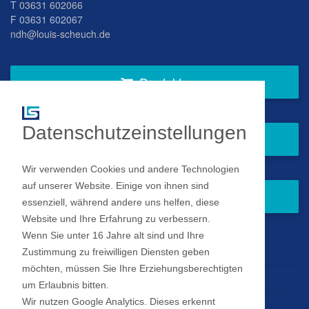
T
03631 602066
F 03631 602067
ndh@louis-scheuch.de
Produkte
Datenschutzeinstellungen
Fragen Sie gern bei uns an
Wir verwenden Cookies und andere Technologien
auf unserer Website. Einige von ihnen sind
Zum Newsletter anmelden
essenziell, während andere uns helfen, diese
Website und Ihre Erfahrung zu verbessern.
Wenn Sie unter 16 Jahre alt sind und Ihre
Impressum
Zustimmung zu freiwilligen Diensten geben
möchten, müssen Sie Ihre Erziehungsberechtigten
Datenschutz
um Erlaubnis bitten.
Wir nutzen Google Analytics. Dieses erkennt
Datenschutz Einstellungen