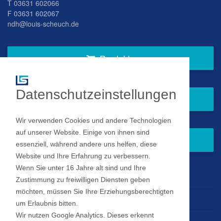
T
03631 602066
F 03631 602067
ndh@louis-scheuch.de
Produkte
Datenschutzeinstellungen
Fragen Sie gern bei uns an
Wir verwenden Cookies und andere Technologien
auf unserer Website. Einige von ihnen sind
Zum Newsletter anmelden
essenziell, während andere uns helfen, diese
Website und Ihre Erfahrung zu verbessern.
Wenn Sie unter 16 Jahre alt sind und Ihre
Impressum
Zustimmung zu freiwilligen Diensten geben
möchten, müssen Sie Ihre Erziehungsberechtigten
Datenschutz
um Erlaubnis bitten.
Wir nutzen Google Analytics. Dieses erkennt
Datenschutz Einstellungen