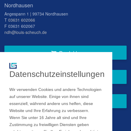
Nordhausen
Angespann 1 | 99734 Nordhausen
T
03631 602066
F 03631 602067
ndh@louis-scheuch.de
Produkte
Datenschutzeinstellungen
Fragen Sie gern bei uns an
Wir verwenden Cookies und andere Technologien
auf unserer Website. Einige von ihnen sind
Zum Newsletter anmelden
essenziell, während andere uns helfen, diese
Website und Ihre Erfahrung zu verbessern.
Wenn Sie unter 16 Jahre alt sind und Ihre
Impressum
Zustimmung zu freiwilligen Diensten geben