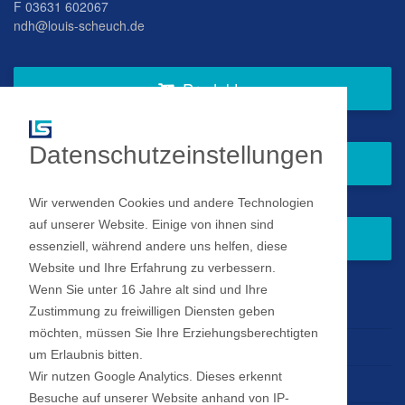
F 03631 602067
ndh@louis-scheuch.de
Produkte
Datenschutzeinstellungen
Fragen Sie gern bei uns an
Wir verwenden Cookies und andere Technologien
auf unserer Website. Einige von ihnen sind
Zum Newsletter anmelden
essenziell, während andere uns helfen, diese
Website und Ihre Erfahrung zu verbessern.
Wenn Sie unter 16 Jahre alt sind und Ihre
Impressum
Zustimmung zu freiwilligen Diensten geben
möchten, müssen Sie Ihre Erziehungsberechtigten
Datenschutz
um Erlaubnis bitten.
Wir nutzen Google Analytics. Dieses erkennt
Datenschutz Einstellungen
Besuche auf unserer Website anhand von IP-