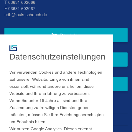
T
03631 602066
F 03631 602067
ndh@louis-scheuch.de
Produkte
Datenschutzeinstellungen
Fragen Sie gern bei uns an
Wir verwenden Cookies und andere Technologien
auf unserer Website. Einige von ihnen sind
Zum Newsletter anmelden
essenziell, während andere uns helfen, diese
Website und Ihre Erfahrung zu verbessern.
Wenn Sie unter 16 Jahre alt sind und Ihre
Impressum
Zustimmung zu freiwilligen Diensten geben
möchten, müssen Sie Ihre Erziehungsberechtigten
Datenschutz
um Erlaubnis bitten.
Wir nutzen Google Analytics. Dieses erkennt
Datenschutz Einstellungen