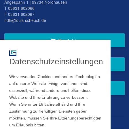
Angespann 1 | 99734 Nordhausen
T
03631 602066
F 03631 602067
ndh@louis-scheuch.de
Produkte
Datenschutzeinstellungen
Fragen Sie gern bei uns an
Wir verwenden Cookies und andere Technologien
auf unserer Website. Einige von ihnen sind
Zum Newsletter anmelden
essenziell, während andere uns helfen, diese
Website und Ihre Erfahrung zu verbessern.
Wenn Sie unter 16 Jahre alt sind und Ihre
Impressum
Zustimmung zu freiwilligen Diensten geben
möchten, müssen Sie Ihre Erziehungsberechtigten
Datenschutz
um Erlaubnis bitten.