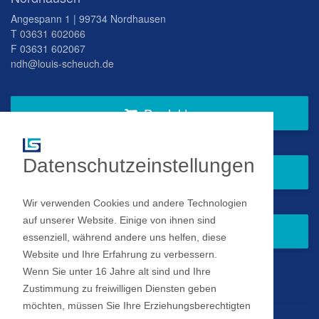
Angespann 1 | 99734 Nordhausen
T
03631 602066
F 03631 602067
ndh@louis-scheuch.de
Produkte
Datenschutzeinstellungen
Fragen Sie gern bei uns an
Wir verwenden Cookies und andere Technologien
auf unserer Website. Einige von ihnen sind
Zum Newsletter anmelden
essenziell, während andere uns helfen, diese
Website und Ihre Erfahrung zu verbessern.
Wenn Sie unter 16 Jahre alt sind und Ihre
Impressum
Zustimmung zu freiwilligen Diensten geben
möchten, müssen Sie Ihre Erziehungsberechtigten
Datenschutz