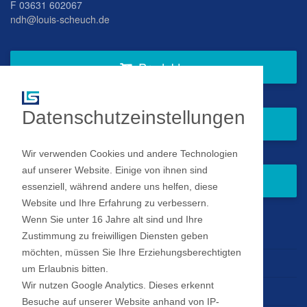
F 03631 602067
ndh@louis-scheuch.de
Produkte
Datenschutzeinstellungen
Fragen Sie gern bei uns an
Wir verwenden Cookies und andere Technologien
auf unserer Website. Einige von ihnen sind
Zum Newsletter anmelden
essenziell, während andere uns helfen, diese
Website und Ihre Erfahrung zu verbessern.
Wenn Sie unter 16 Jahre alt sind und Ihre
Impressum
Zustimmung zu freiwilligen Diensten geben
möchten, müssen Sie Ihre Erziehungsberechtigten
Datenschutz
um Erlaubnis bitten.
Wir nutzen Google Analytics. Dieses erkennt
Datenschutz Einstellungen
Besuche auf unserer Website anhand von IP-