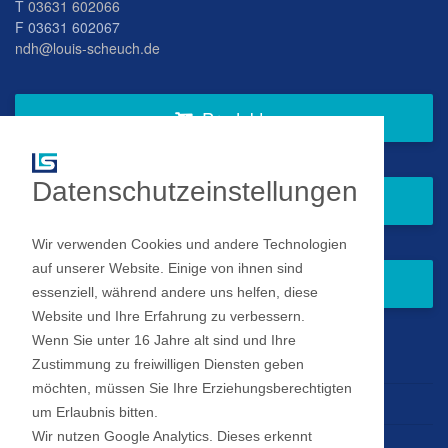
T
03631 602066
F 03631 602067
ndh@louis-scheuch.de
Produkte
Datenschutzeinstellungen
Fragen Sie gern bei uns an
Wir verwenden Cookies und andere Technologien
auf unserer Website. Einige von ihnen sind
Zum Newsletter anmelden
essenziell, während andere uns helfen, diese
Website und Ihre Erfahrung zu verbessern.
Wenn Sie unter 16 Jahre alt sind und Ihre
Impressum
Zustimmung zu freiwilligen Diensten geben
möchten, müssen Sie Ihre Erziehungsberechtigten
Datenschutz
um Erlaubnis bitten.
Wir nutzen Google Analytics. Dieses erkennt
Datenschutz Einstellungen