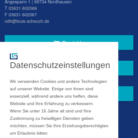
Angespann 1 | 99734 Nordhausen
T
03631 602066
F 03631 602067
ndh@louis-scheuch.de
Produkte
Datenschutzeinstellungen
Fragen Sie gern bei uns an
Wir verwenden Cookies und andere Technologien
auf unserer Website. Einige von ihnen sind
Zum Newsletter anmelden
essenziell, während andere uns helfen, diese
Website und Ihre Erfahrung zu verbessern.
Wenn Sie unter 16 Jahre alt sind und Ihre
Impressum
Zustimmung zu freiwilligen Diensten geben
möchten, müssen Sie Ihre Erziehungsberechtigten
Datenschutz
um Erlaubnis bitten.