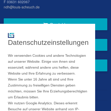
F 03631 602067
ndh@louis-scheuch.de
Produkte
Datenschutzeinstellungen
Fragen Sie gern bei uns an
Wir verwenden Cookies und andere Technologien
auf unserer Website. Einige von ihnen sind
Zum Newsletter anmelden
essenziell, während andere uns helfen, diese
Website und Ihre Erfahrung zu verbessern.
Wenn Sie unter 16 Jahre alt sind und Ihre
Impressum
Zustimmung zu freiwilligen Diensten geben
möchten, müssen Sie Ihre Erziehungsberechtigten
Datenschutz
um Erlaubnis bitten.
Wir nutzen Google Analytics. Dieses erkennt
Datenschutz Einstellungen
Besuche auf unserer Website anhand von IP-