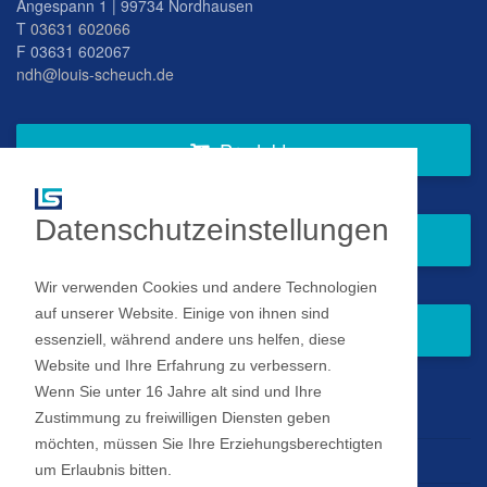
Angespann 1 | 99734 Nordhausen
T
03631 602066
F 03631 602067
ndh@louis-scheuch.de
Produkte
Datenschutzeinstellungen
Fragen Sie gern bei uns an
Wir verwenden Cookies und andere Technologien
auf unserer Website. Einige von ihnen sind
Zum Newsletter anmelden
essenziell, während andere uns helfen, diese
Website und Ihre Erfahrung zu verbessern.
Wenn Sie unter 16 Jahre alt sind und Ihre
Impressum
Zustimmung zu freiwilligen Diensten geben
möchten, müssen Sie Ihre Erziehungsberechtigten
Datenschutz
um Erlaubnis bitten.