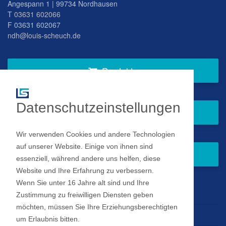
Angespann 1 | 99734 Nordhausen
T
03631 602066
F 03631 602067
ndh@louis-scheuch.de
Produkte
Datenschutzeinstellungen
Fragen Sie gern bei uns an
Wir verwenden Cookies und andere Technologien
auf unserer Website. Einige von ihnen sind
Zum Newsletter anmelden
essenziell, während andere uns helfen, diese
Website und Ihre Erfahrung zu verbessern.
Wenn Sie unter 16 Jahre alt sind und Ihre
Impressum
Zustimmung zu freiwilligen Diensten geben
möchten, müssen Sie Ihre Erziehungsberechtigten
Datenschutz
um Erlaubnis bitten.