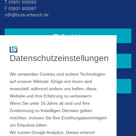
T
03631 602066
F 03631 602067
ndh@louis-scheuch.de
Produkte
Datenschutzeinstellungen
Fragen Sie gern bei uns an
Wir verwenden Cookies und andere Technologien
auf unserer Website. Einige von ihnen sind
Zum Newsletter anmelden
essenziell, während andere uns helfen, diese
Website und Ihre Erfahrung zu verbessern.
Wenn Sie unter 16 Jahre alt sind und Ihre
Impressum
Zustimmung zu freiwilligen Diensten geben
möchten, müssen Sie Ihre Erziehungsberechtigten
Datenschutz
um Erlaubnis bitten.
Wir nutzen Google Analytics. Dieses erkennt
Datenschutz Einstellungen