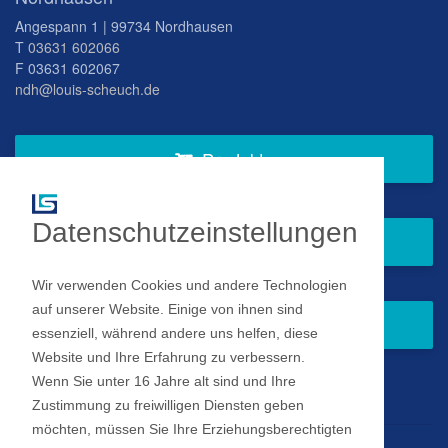
Angespann 1 | 99734 Nordhausen
T
03631 602066
F 03631 602067
ndh@louis-scheuch.de
Produkte
Datenschutzeinstellungen
Fragen Sie gern bei uns an
Wir verwenden Cookies und andere Technologien
auf unserer Website. Einige von ihnen sind
Zum Newsletter anmelden
essenziell, während andere uns helfen, diese
Website und Ihre Erfahrung zu verbessern.
Wenn Sie unter 16 Jahre alt sind und Ihre
Impressum
Zustimmung zu freiwilligen Diensten geben
möchten, müssen Sie Ihre Erziehungsberechtigten
Datenschutz