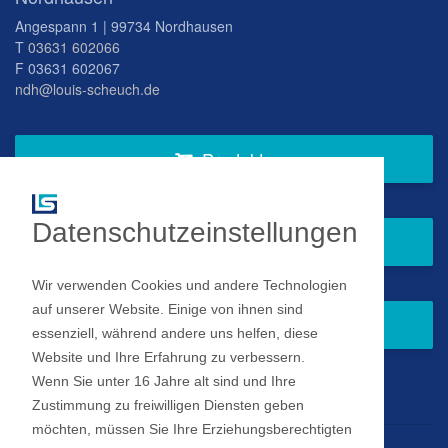
Angespann 1 | 99734 Nordhausen
T
03631 602066
F 03631 602067
ndh@louis-scheuch.de
Produkte
Datenschutzeinstellungen
Fragen Sie gern bei uns an
Wir verwenden Cookies und andere Technologien
auf unserer Website. Einige von ihnen sind
Zum Newsletter anmelden
essenziell, während andere uns helfen, diese
Website und Ihre Erfahrung zu verbessern.
Wenn Sie unter 16 Jahre alt sind und Ihre
Impressum
Zustimmung zu freiwilligen Diensten geben
möchten, müssen Sie Ihre Erziehungsberechtigten
Datenschutz