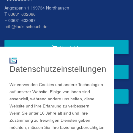
Angespann 1 | 99734 Nordhausen
T
03631 602066
F 03631 602067
ndh@louis-scheuch.de
Produkte
Datenschutzeinstellungen
Fragen Sie gern bei uns an
Wir verwenden Cookies und andere Technologien
auf unserer Website. Einige von ihnen sind
Zum Newsletter anmelden
essenziell, während andere uns helfen, diese
Website und Ihre Erfahrung zu verbessern.
Wenn Sie unter 16 Jahre alt sind und Ihre
Impressum
Zustimmung zu freiwilligen Diensten geben
möchten, müssen Sie Ihre Erziehungsberechtigten
Datenschutz