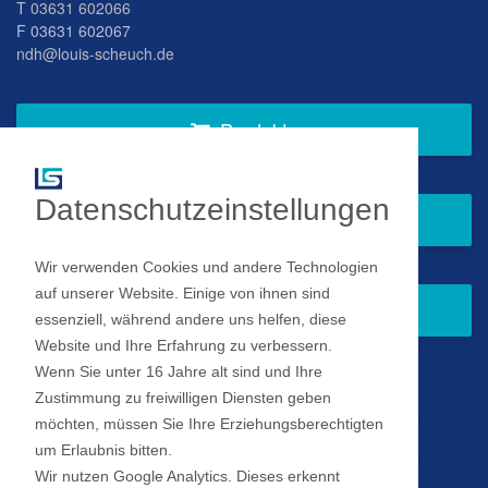
T
03631 602066
F 03631 602067
ndh@louis-scheuch.de
Produkte
Datenschutzeinstellungen
Fragen Sie gern bei uns an
Wir verwenden Cookies und andere Technologien
auf unserer Website. Einige von ihnen sind
Zum Newsletter anmelden
essenziell, während andere uns helfen, diese
Website und Ihre Erfahrung zu verbessern.
Wenn Sie unter 16 Jahre alt sind und Ihre
Impressum
Zustimmung zu freiwilligen Diensten geben
möchten, müssen Sie Ihre Erziehungsberechtigten
Datenschutz
um Erlaubnis bitten.
Wir nutzen Google Analytics. Dieses erkennt
Datenschutz Einstellungen