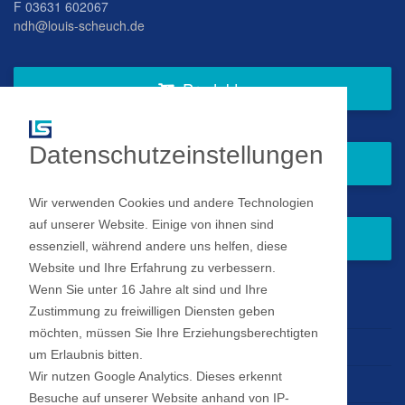
F 03631 602067
ndh@louis-scheuch.de
Produkte
Datenschutzeinstellungen
Fragen Sie gern bei uns an
Wir verwenden Cookies und andere Technologien
auf unserer Website. Einige von ihnen sind
Zum Newsletter anmelden
essenziell, während andere uns helfen, diese
Website und Ihre Erfahrung zu verbessern.
Wenn Sie unter 16 Jahre alt sind und Ihre
Impressum
Zustimmung zu freiwilligen Diensten geben
möchten, müssen Sie Ihre Erziehungsberechtigten
Datenschutz
um Erlaubnis bitten.
Wir nutzen Google Analytics. Dieses erkennt
Datenschutz Einstellungen
Besuche auf unserer Website anhand von IP-